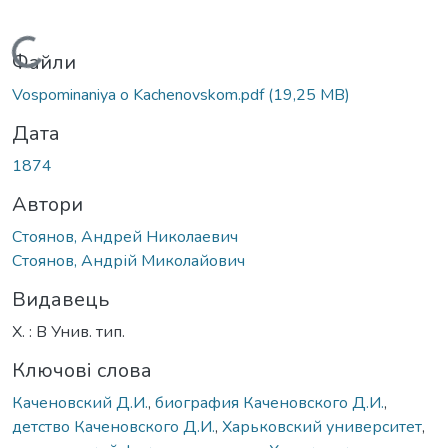
Вантажиться...
Файли
Vospominaniya o Kachenovskom.pdf
(19,25 MB)
Дата
1874
Автори
Стоянов, Андрей Николаевич
Стоянов, Андрій Миколайович
Видавець
Х. : В Унив. тип.
Ключові слова
Каченовский Д.И.
,
биография Каченовского Д.И.
,
детство Каченовского Д.И.
,
Харьковский университет
,