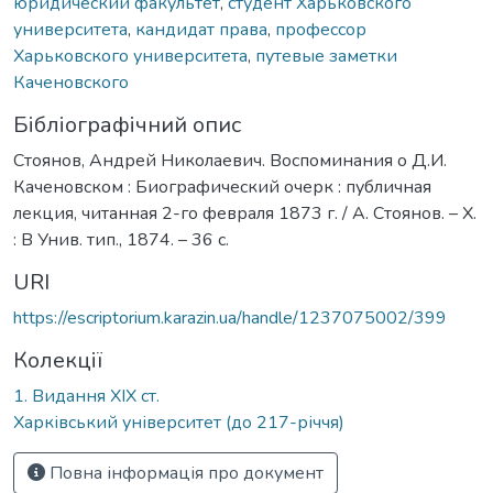
юридический факультет
,
студент Харьковского
университета
,
кандидат права
,
профессор
Харьковского университета
,
путевые заметки
Каченовского
Бібліографічний опис
Стоянов, Андрей Николаевич. Воспоминания о Д.И.
Каченовском : Биографический очерк : публичная
лекция, читанная 2-го февраля 1873 г. / А. Стоянов. – Х.
: В Унив. тип., 1874. – 36 с.
URI
https://escriptorium.karazin.ua/handle/1237075002/399
Колекції
1. Видання ХІХ ст.
Харківський університет (до 217-річчя)
Повна інформація про документ