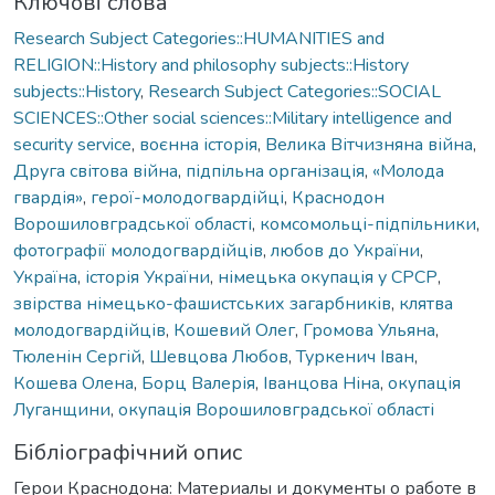
Ключові слова
Research Subject Categories::HUMANITIES and
RELIGION::History and philosophy subjects::History
subjects::History
,
Research Subject Categories::SOCIAL
SCIENCES::Other social sciences::Military intelligence and
security service
,
воєнна історія
,
Велика Вітчизняна війна
,
Друга світова війна
,
підпільна організація
,
«Молода
гвардія»
,
герої-молодогвардійці
,
Краснодон
Ворошиловградської області
,
комсомольці-підпільники
,
фотографії молодогвардійців
,
любов до України
,
Україна
,
історія України
,
німецька окупація у СРСР
,
звірства німецько-фашистських загарбників
,
клятва
молодогвардійців
,
Кошевий Олег
,
Громова Ульяна
,
Тюленін Сергій
,
Шевцова Любов
,
Туркенич Іван
,
Кошева Олена
,
Борц Валерія
,
Іванцова Ніна
,
окупація
Луганщини
,
окупація Ворошиловградської області
Бібліографічний опис
Герои Краснодона: Материалы и документы о работе в