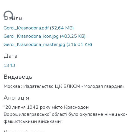
ься...
Файли
Geroi_Krasnodona.pdf
(32,64 MB)
Geroi_Krasnodona_icon.jpg
(483,25 KB)
Geroi_Krasnodona_master.jpg
(316,01 KB)
Дата
1943
Видавець
Москва : Издательство ЦК ВЛКСМ «Молодая гвардия»
Анотація
"20 липня 1942 року місто Краснодон
Ворошиловградської області було окуповане німецько-
фашистськими військами".