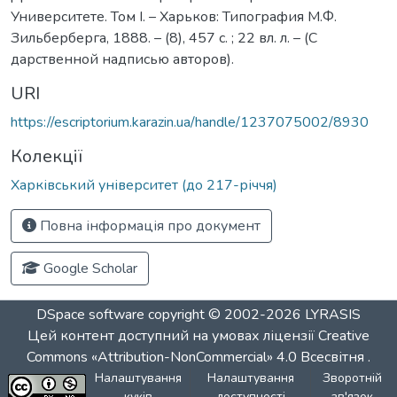
Университете. Том І. – Харьков: Типография М.Ф.
Зильберберга, 1888. – (8), 457 с. ; 22 вл. л. – (С
дарственной надписью авторов).
URI
https://escriptorium.karazin.ua/handle/1237075002/8930
Колекції
Харківський університет (до 217-річчя)
Повна інформація про документ
Google Scholar
DSpace software
copyright © 2002-2026
LYRASIS
Цей контент доступний на умовах ліцензії
Creative
Commons «Attribution-NonCommercial» 4.0 Всесвітня
.
Налаштування
Налаштування
Зворотній
куків
доступності
зв'язок