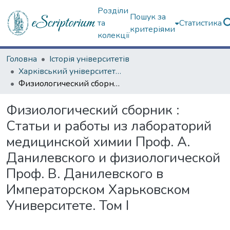
Розділи
Пошук за
та
Статистика
критеріями
колекції
Головна
Історія університетів
Харківський університет (до 217-річчя)
Физиологический сборник : Статьи и работы из лабораторий медицинской химии Проф. А. Данилевского и физиологической Проф. В. Данилевского в Императорском Харьковском Университете. Том І
Физиологический сборник :
Статьи и работы из лабораторий
медицинской химии Проф. А.
Данилевского и физиологической
Проф. В. Данилевского в
Императорском Харьковском
Университете. Том І