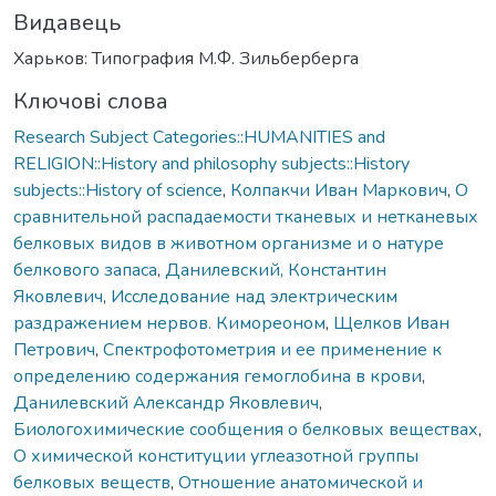
Видавець
Харьков: Типография М.Ф. Зильберберга
Ключові слова
Research Subject Categories::HUMANITIES and
RELIGION::History and philosophy subjects::History
subjects::History of science
,
Колпакчи Иван Маркович
,
О
сравнительной распадаемости тканевых и нетканевых
белковых видов в животном организме и о натуре
белкового запаса
,
Данилевский, Константин
Яковлевич
,
Исследование над электрическим
раздражением нервов. Кимореоном
,
Щелков Иван
Петрович
,
Спектрофотометрия и ее применение к
определению содержания гемоглобина в крови
,
Данилевский Александр Яковлевич
,
Биологохимические сообщения о белковых веществах
,
О химической конституции углеазотной группы
белковых веществ
,
Отношение анатомической и