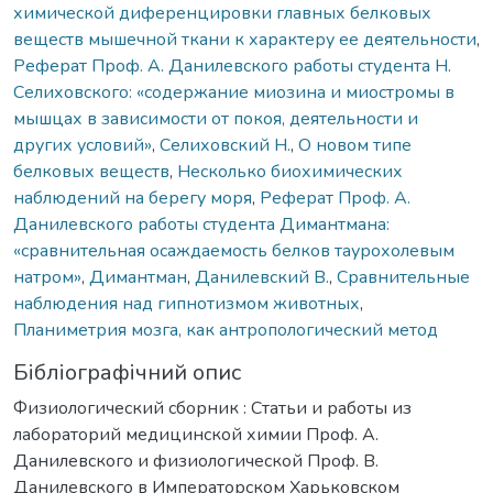
химической диференцировки главных белковых
веществ мышечной ткани к характеру ее деятельности
,
Реферат Проф. А. Данилевского работы студента Н.
Селиховского: «содержание миозина и миостромы в
мышцах в зависимости от покоя, деятельности и
других условий»
,
Селиховский Н.
,
О новом типе
белковых веществ
,
Несколько биохимических
наблюдений на берегу моря
,
Реферат Проф. А.
Данилевского работы студента Димантмана:
«сравнительная осаждаемость белков таурохолевым
натром»
,
Димантман
,
Данилевский В.
,
Сравнительные
наблюдения над гипнотизмом животных
,
Планиметрия мозга, как антропологический метод
Бібліографічний опис
Физиологический сборник : Статьи и работы из
лабораторий медицинской химии Проф. А.
Данилевского и физиологической Проф. В.
Данилевского в Императорском Харьковском