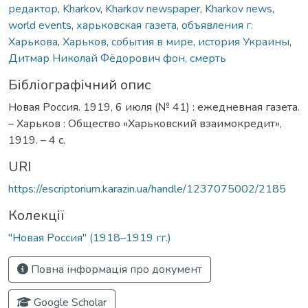
редактор
,
Kharkov
,
Kharkov newspaper
,
Kharkov news
,
world events
,
харьковская газета
,
объявления г.
Харькова
,
Харьков
,
события в мире
,
история Украины
,
Дитмар Николай Фёдорович фон, смерть
Бібліографічний опис
Новая Россия. 1919, 6 июля (№ 41) : ежедневная газета.
– Харьков : Общество «Харьковский взаимокредит»,
1919. – 4 с.
URI
https://escriptorium.karazin.ua/handle/1237075002/2185
Колекції
"Новая Россия" (1918–1919 гг.)
Повна інформація про документ
Google Scholar