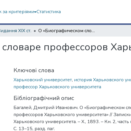
 за критеріями
Статистика
Видання ХІХ ст.
О «Биографическом словаре профессоров Харьковского университета»
 словаре профессоров Хар
Ключові слова
Харьковский университет
,
история Харьковского ун
профессор Харьковского университета
Бібліографічний опис
Багалей, Дмитрий Иванович. О «Биографическом сл
профессоров Харьковского университета» // Записк
Харьковского университета. – Х., 1893. – Кн. 2, част
С. 13–15, разд. паг.