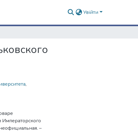
Увійти
ьковского
иверситета
,
оваре
и Императорского
ь неофициальная. –