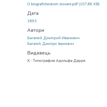
Вантажиться...
O biograficheskom slovare.pdf
(107,86 KB)
Дата
1893
Автори
Багалей, Дмитрий Иванович
Багалій, Дмитро Іванович
Видавець
Х. : Типография Адольфа Дарре