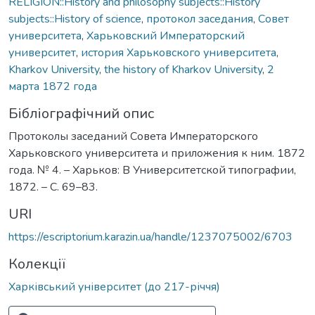
RELIGION::History and philosophy subjects::History
subjects::History of science
,
протокол заседания
,
Совет
университета
,
Харьковский Императорский
университет
,
история Харьковского университета
,
Kharkov University
,
the history of Kharkov University
,
2
марта 1872 года
Бібліографічний опис
Протоколы заседаний Совета Императорского
Харьковского университета и приложения к ним. 1872
года. № 4. – Харьков: В Университетской типографии,
1872. – С. 69–83.
URI
https://escriptorium.karazin.ua/handle/1237075002/6703
Колекції
Харківський університет (до 217-річчя)