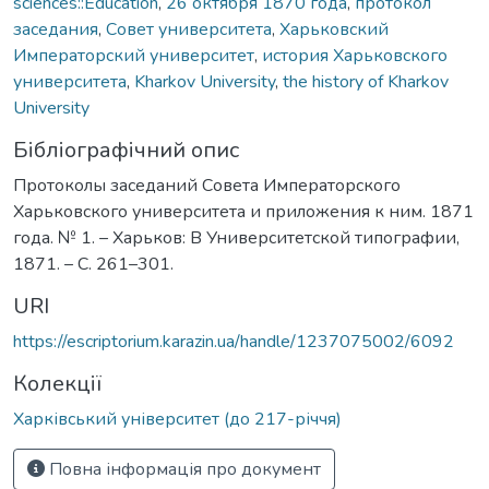
sciences::Education
,
26 октября 1870 года
,
протокол
заседания
,
Совет университета
,
Харьковский
Императорский университет
,
история Харьковского
университета
,
Kharkov University
,
the history of Kharkov
University
Бібліографічний опис
Протоколы заседаний Совета Императорского
Харьковского университета и приложения к ним. 1871
года. № 1. – Харьков: В Университетской типографии,
1871. – С. 261–301.
URI
https://escriptorium.karazin.ua/handle/1237075002/6092
Колекції
Харківський університет (до 217-річчя)
Повна інформація про документ