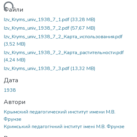
ться...
Файли
Izv_Kryms_univ_1938_7_1.pdf
(33,28 MB)
Izv_Kryms_univ_1938_7_2.pdf
(57,67 MB)
Izv_Kryms_univ_1938_7_2_Карта_использования.pdf
(3,52 MB)
Izv_Kryms_univ_1938_7_2_Карта_растительности.pdf
(4,24 MB)
Izv_Kryms_univ_1938_7_3.pdf
(13,32 MB)
Дата
1938
Автори
Крымский педагогический институт имени М.В.
Фрунзе
Кримський педагогічний інститут імені М.В. Фрунзе