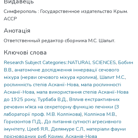
Видавець
Симферополь : Государственное издательство Крым.
АССР
Анотація
Ответственный редактор сборника М.С. Шалыт.
Ключові слова
Research Subject Categories::NATURAL SCIENCES
,
Бобин
В.В.
,
анатомічне дослідження іннервації сечового
міхура (нерви сечового міхура кролика)
,
Шалит М.С.
,
рослинність степів Асканії-Нова
,
мапа рослинності
Асканії-Нова
,
мапа використання степів Асканії-Нова
до 1925 року
,
Турбаба В.Д.
,
Вплив екстрактивних
речовин м'яса на секреторну функцію печінки (З
лабораторії проф. М.В. Колпікова)
,
Колпіков М.В.
,
Горизонтов П.Д.
,
До питання сутності агресивного
імунітету
,
Цееб Я.Я.
,
Делямуре С.Л.
,
матеріали фауни
прісноводних риб Криму
,
Асканія-Нова