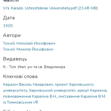
Вантажиться...
Файли
V.N. Karazin. Uchrezhdenie Universiteta.pdf
(23,48 MB)
Дата
1905
Автори
Тихий, Николай Иосифович
Тихий, Микола Йосифович
Видавець
К. : Тип. Имп. ун-та св. Владимира
Ключові слова
Каразін Василь Назарович
,
проект Харківського
університету
,
Харківський університет
,
арешт Каразіна
,
повноваження Каразіна В.Н.
,
листування Каразіна В.М.
із Тимковським І.Ф.