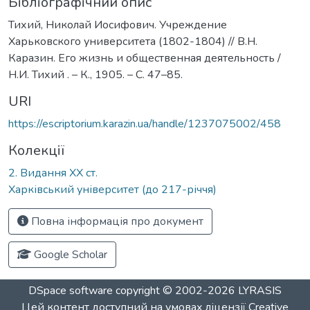
Бібліографічний опис
Тихий, Николай Иосифович. Учреждение
Харьковского университета (1802-1804) // В.Н.
Каразин. Его жизнь и общественная деятельность /
Н.И. Тихий . – К., 1905. – С. 47–85.
URI
https://escriptorium.karazin.ua/handle/1237075002/458
Колекції
2. Видання ХХ ст.
Харківський університет (до 217-річчя)
Повна інформація про документ
Google Scholar
DSpace software
copyright © 2002-2026
LYRASIS
Цей контент доступний на умовах ліцензії
Creative