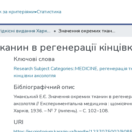
 за критеріями
Статистика
4. Рідкісні видання Харкова ХХ ст.
Значення окремих тканин в регенерації кінцівки аксолотля
анин в регенерації кінців
Ключові слова
Research Subject Categories::MEDICINE
,
регенерація т
кінцівки аксолотля
Бібліографічний опис
Уманський Е.Є. Значення окремих тканин в регенера
аксолотля // Експериментальна медицина : щомісячн
Харків, 1936. – № 7 (липень). – С. 102–108.
URI
https://escriptorium.karazin.ua/handle/1237075002/908