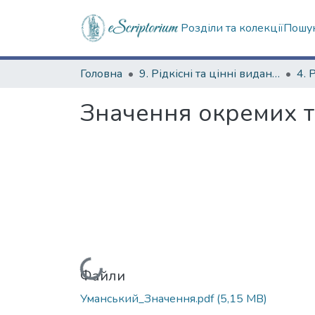
Розділи та колекції
Пошук
Головна
9. Рідкісні та цінні видання
Значення окремих тк
Вантажиться...
Файли
Уманський_Значення.pdf
(5,15 MB)