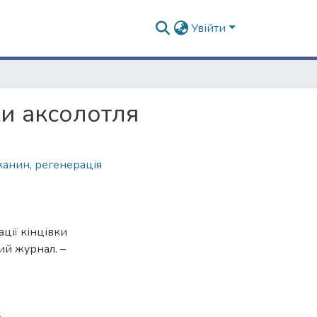
Увійти
ки аксолотля
канин
,
регенерація
ції кінцівки
ий журнал. –
5