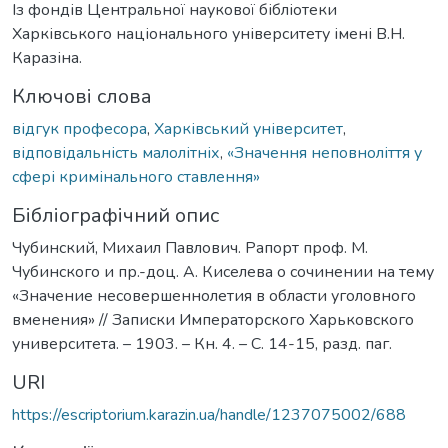
Із фондів Центральної наукової бібліотеки
Харківського національного університету імені В.Н.
Каразіна.
Ключові слова
відгук професора
,
Харківський університет
,
відповідальність малолітніх
,
«Значення неповноліття у
сфері кримінального ставлення»
Бібліографічний опис
Чубинский, Михаил Павлович. Рапорт проф. М.
Чубинского и пр.-доц. А. Киселева о сочинении на тему
«Значение несовершеннолетия в области уголовного
вменения» // Записки Императорского Харьковского
университета. – 1903. – Кн. 4. – С. 14-15, разд. паг.
URI
https://escriptorium.karazin.ua/handle/1237075002/688