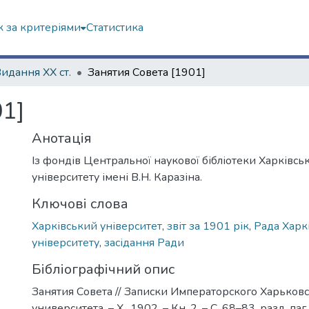
 за критеріями
Статистика
Видання ХХ ст.
Занятия Совета [1901]
1]
Анотація
Із фондів Центральної наукової бібліотеки Харківсь
університету імені В.Н. Каразіна.
Ключові слова
Харківський університет
,
звіт за 1901 рік
,
Рада Харк
університету
,
засідання Ради
Бібліографічний опис
Занятия Совета // Записки Императорского Харьков
университета. – Х., 1902. – Кн. 2. – С. 68–83, разд. паг