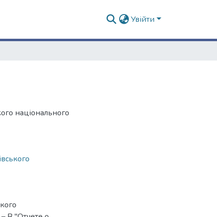
Увійти
кого національного
івського
ского
. – В "Отчете о