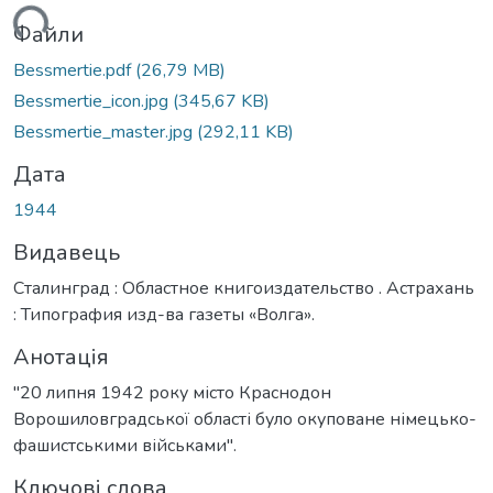
ться...
Файли
Bessmertie.pdf
(26,79 MB)
Bessmertie_icon.jpg
(345,67 KB)
Bessmertie_master.jpg
(292,11 KB)
Дата
1944
Видавець
Сталинград : Областное книгоиздательство . Астрахань
: Типография изд-ва газеты «Волга».
Анотація
"20 липня 1942 року місто Краснодон
Ворошиловградської області було окуповане німецько-
фашистськими військами".
Ключові слова