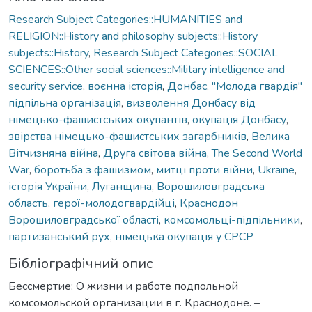
Research Subject Categories::HUMANITIES and
RELIGION::History and philosophy subjects::History
subjects::History
,
Research Subject Categories::SOCIAL
SCIENCES::Other social sciences::Military intelligence and
security service
,
воєнна історія
,
Донбас
,
"Молода гвардія"
підпільна організація
,
визволення Донбасу від
німецько-фашистських окупантів
,
окупація Донбасу
,
звірства німецько-фашистських загарбників
,
Велика
Вітчизняна війна
,
Друга світова війна
,
The Second World
War
,
боротьба з фашизмом
,
митці проти війни
,
Ukraine
,
історія України
,
Луганщина
,
Ворошиловградська
область
,
герої-молодогвардійці
,
Краснодон
Ворошиловградської області
,
комсомольці-підпільники
,
партизанський рух
,
німецька окупація у СРСР
Бібліографічний опис
Бессмертие: О жизни и работе подпольной
комсомольской организации в г. Краснодоне. –