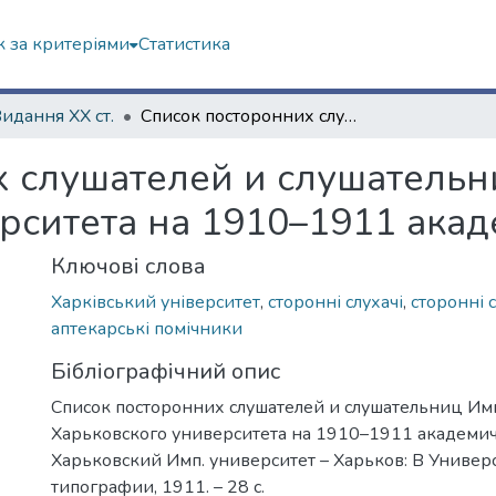
 за критеріями
Статистика
Видання ХХ ст.
Список посторонних слушателей и слушательниц Императорского Харьковского университета на 1910–1911 академический год
х слушателей и слушатель
рситета на 1910–1911 ака
Ключові слова
Харківський університет
,
сторонні слухачі
,
сторонні 
аптекарські помічники
Бібліографічний опис
Список посторонних слушателей и слушательниц Им
Харьковского университета на 1910–1911 академич
Харьковский Имп. университет – Харьков: В Универ
типографии, 1911. – 28 с.