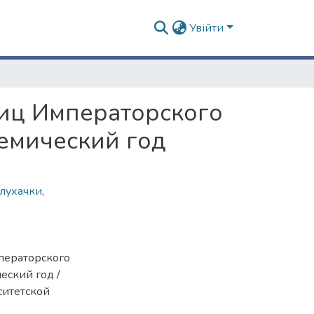
Увійти
ниц Императорского
демический год
слухачки
,
ператорского
еский год /
ситетской