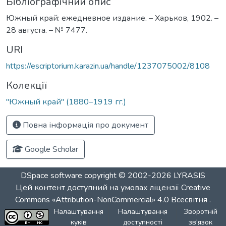
Бібліографічний опис
Южный край: ежедневное издание. – Харьков, 1902. –
28 августа. – № 7477.
URI
https://escriptorium.karazin.ua/handle/1237075002/8108
Колекції
"Южный край" (1880–1919 гг.)
Повна інформація про документ
Google Scholar
DSpace software
copyright © 2002-2026
LYRASIS
Цей контент доступний на умовах ліцензії
Creative
Commons «Attribution-NonCommercial» 4.0 Всесвітня
.
Налаштування
Налаштування
Зворотній
куків
доступності
зв'язок