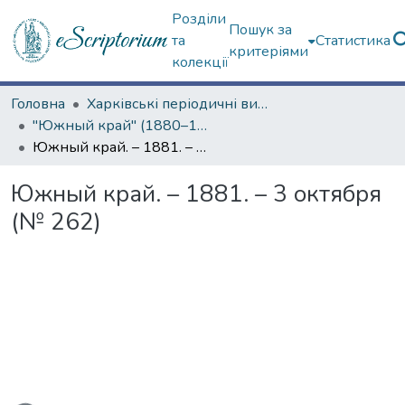
Розділи
Пошук за
та
Статистика
критеріями
колекції
Головна
Харківські періодичні видання
"Южный край" (1880–1919 гг.)
Южный край. – 1881. – 3 октября (№ 262)
Южный край. – 1881. – 3 октября
(№ 262)
ться...