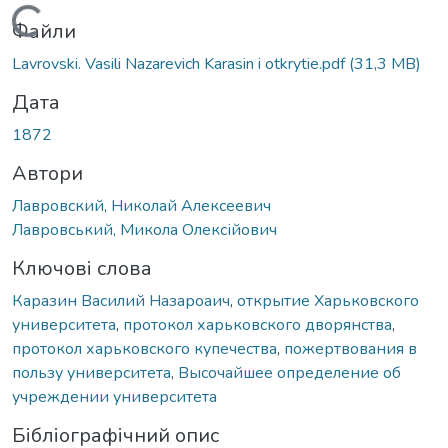
Вантажиться...
Файли
Lavrovski. Vasili Nazarevich Karasin i otkrytie.pdf
(31,3 MB)
Дата
1872
Автори
Лавровский, Николай Алексеевич
Лавровський, Микола Олексійович
Ключові слова
Каразин Василий Назароаич
,
открытие Харьковского
университета
,
протокол харьковского дворянства
,
протокол харьковского купечества
,
пожертвования в
пользу университета
,
Высочайшее определение об
учреждении университета
Бібліографічний опис