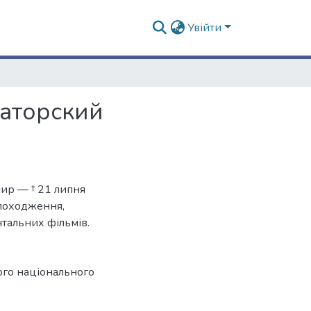
Увійти
раторский
ир — † 21 липня
 походження,
тальних фільмів.
ого національного