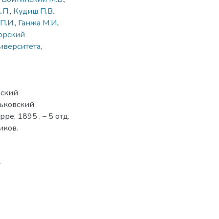
.П.
,
Кудиш П.В.
,
П.И.
,
Ганжа М.И.
,
орский
иверситета
,
рский
рьковский
е, 1895 . – 5 отд.
иков.
4