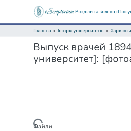
Розділи та колекції
Пошук
Головна
Історія університетів
Выпуск врачей 189
университет]: [фото
Вантажиться...
Файли