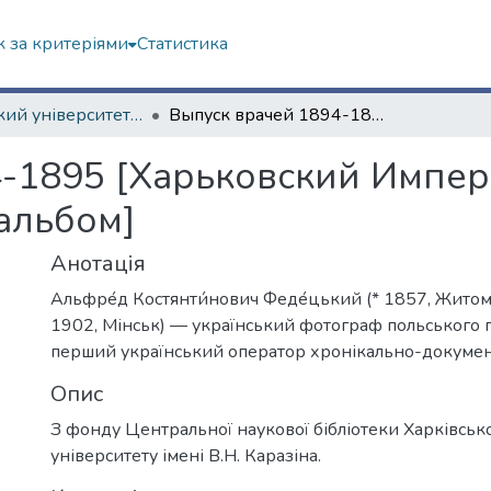
 за критеріями
Статистика
Харківський університет (до 217-річчя)
Выпуск врачей 1894-1895 [Харьковский Императорский университет]: [фотоальбом]
4-1895 [Харьковский Импе
альбом]
Анотація
Альфре́д Костянти́нович Феде́цький (* 1857, Житом
1902, Мінськ) — український фотограф польського
перший український оператор хронікально-докумен
Опис
З фонду Центральної наукової бібліотеки Харківськ
університету імені В.Н. Каразіна.