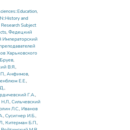
ciences::Education
,
::History and
,
Research Subject
cts
,
Федецкий
й Императорский
преподавателей
ов Харьковского
Бруев
,
ий В.Я.
,
П.
,
Анфимов
,
енблюм Е.Е.
,
Д.
,
рдичевский Г.А.
,
Н.Л.
,
Сильчевский
олин Л.С.
,
Иванов
А.
,
Сусигнер И.Б.
,
Л.
,
Китерман Б.П.
,
,
Войтинский М.В.
,