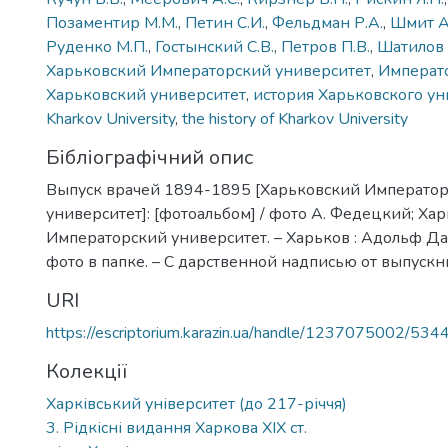
Позаментир М.М.
,
Петин С.И.
,
Фельдман Р.А.
,
Шмит А
Руденко М.П.
,
Гостынский С.В.
,
Петров П.В.
,
Шатилов 
Харьковский Императорский университет
,
Императ
Харьковский университет
,
история Харьковского ун
Kharkov University
,
the history of Kharkov University
Бібліографічний опис
Выпуск врачей 1894-1895 [Харьковский Императо
университет]: [фотоальбом] / фото А. Федецкий; Ха
Императорский университет. – Харьков : Адольф Дарр
фото в папке. – С дарственной надписью от выпускн
URI
https://escriptorium.karazin.ua/handle/1237075002/534
Колекції
Харківський університет (до 217-річчя)
3. Рідкісні видання Харкова ХІХ ст.