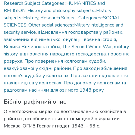
Research Subject Categories::HUMANITIES and
RELIGION::History and philosophy subjects::History
subjects::History
,
Research Subject Categories::SOCIAL
SCIENCES::Other social sciences::Military intelligence and
security service
,
відновлення господарства у районах,
звільнених від німецької окупації
,
воєнна історія
,
Велика Вітчизняна війна
,
The Second World War
,
military
history
,
відновлення народного господарства
,
повоєнна
розруха
,
Про повернення колгоспам худоби,
евакуйованої у східні райони
,
Про заходи збільшення
поголів'я худоби у колгоспах
,
Про заходи відновлення
птахівництва у колгоспах
,
Про допомогу колгоспам та
радгоспам насінням для озимого 1943 року
Бібліографічний опис
О неотложных мерах по восстановлению хозяйства в
районах, освобожденных от немецкой оккупации. –
Москва: ОГИЗ Госполитиздат, 1943. – 63 с.