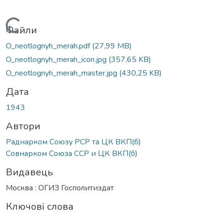
Вантажиться...
Файли
O_neotlognyh_merah.pdf
(27,99 MB)
O_neotlognyh_merah_icon.jpg
(357,65 KB)
O_neotlognyh_merah_master.jpg
(430,25 KB)
Дата
1943
Автори
Раднарком Союзу РСР та ЦК ВКП(б)
Совнарком Союза ССР и ЦК ВКП(б)
Видавець
Москва : ОГИЗ Госполитиздат
Ключові слова