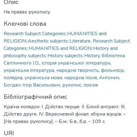
Опис
На правах рукопису.
Ключові слова
Research Subject Categories::HUMANITIES and
RELIGION::Aesthetic subjects::Literature
,
Research Subject
Categories::HUMANITIES and RELIGION::History and
philosophy subjects::History subjects::History
,
бібліотека
Світличного І.О.
,
історія української літератури
,
українська література
,
народна творчість
,
фольклор
,
колядка
,
українська мова
,
народна пісня
,
Антонич,
Богдан-Ігор Васильович
,
рукопис
,
поезія
Бібліографічний опис
Країна колядок: I. Дійство перше. II. Білий антракт. III.
Дійство друге. IV. Вересневий фінал: збірка віршів. –
[На правах рукопису]. – Б.м.: Б.в., б.р. – 109 с.
URI