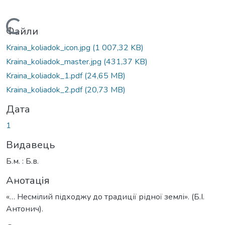
Вантажиться...
Файли
Kraina_koliadok_icon.jpg
(1 007,32 KB)
Kraina_koliadok_master.jpg
(431,37 KB)
Kraina_koliadok_1.pdf
(24,65 MB)
Kraina_koliadok_2.pdf
(20,73 MB)
Дата
1
Видавець
Б.м. : Б.в.
Анотація
«… Несмілий підходжу до традиції рідної землі». (Б.І.
Антонич).