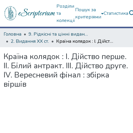
Розділи
Пошук за
та
Статистика
критеріями
колекції
Головна
9. Рідкісні та цінні видання
2. Видання ХХ ст.
Країна колядок : I. Дійство перше. II. Білий антракт. III. Дійство друге. IV. Вересневий фінал : збірка віршів
Країна колядок : I. Дійство перше.
II. Білий антракт. III. Дійство друге.
IV. Вересневий фінал : збірка
віршів