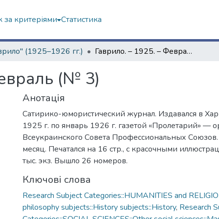
 за критеріями
Статистика
врило" (1925–1926 гг.)
Гаврило. – 1925. – Февраль (№ 3)
Февраль (№ 3)
Анотація
Сатирико-юмористический журнал. Издавался в Хар
1925 г. по январь 1926 г. газетой «Пролетарий» — 
Всеукраинского Совета Профессиональных Союзов. 
месяц. Печатался на 16 стр., с красочными иллюстр
тыс. экз. Вышло 26 номеров.
Ключові слова
Research Subject Categories::HUMANITIES and RELIGION
philosophy subjects::History subjects::History
,
Research S