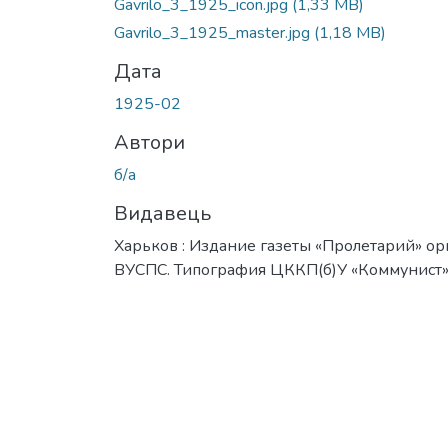
Gavrilo_3_1925_icon.jpg
(1,33 MB)
Gavrilo_3_1925_master.jpg
(1,18 MB)
Дата
1925-02
Автори
б/а
Видавець
Харьков : Издание газеты «Пролетарий» ор
ВУСПС. Типография ЦККП(б)У «Коммунист»