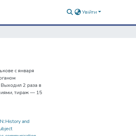
Увійти
ькове с января
органом
Выходил 2 раза в
ациями, тираж — 15
::History and
ubject