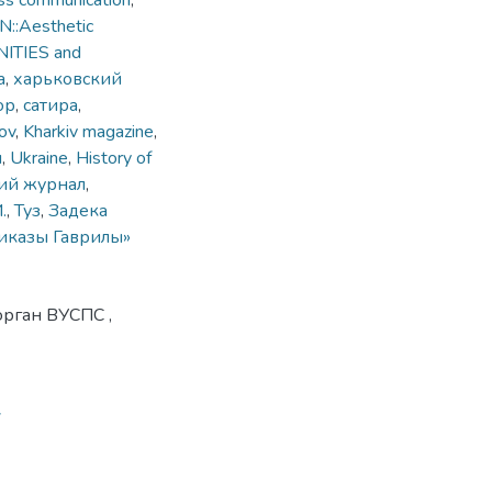
ss communication
,
::Aesthetic
NITIES and
а
,
харьковский
ор
,
сатира
,
ov
,
Kharkiv magazine
,
ы
,
Ukraine
,
History of
ий журнал
,
.
,
Туз
,
Задека
иказы Гаврилы»
орган ВУСПС ,
7