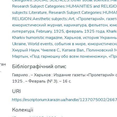
Categories::SOCIAL SCIENCES::Other social sciences::Ma
Research Subject Categories::HUMANITIES and RELIGION
subjects::Literature
,
Research Subject Categories::HUMA
RELIGION::Aesthetic subjects::Art
,
«Пролетарий», газет
юмористический журнал
,
карикатура
,
фельетон
,
юм
литература
,
February, 1925
,
февраль 1925 года
,
Khark
Kharkiv humoristic magazine
,
Харьков
,
история Украин
Ukraine
,
World events
,
события в мире
,
юмористическ
Хмурый Наум
,
Чмелев С.
,
Катаев Вал.
,
Полиновский М
Мартын
,
«Под гармошку обо всем понемножку»
,
«Пр
ган
Бібліографічний опис
.
Гаврило . – Харьков : Издание газеты «Пролетарий» 
1925 . – Февраль (№ 3). – 16 с.
URI
https://escriptorium.karazin.ua/handle/1237075002/266
Колекції