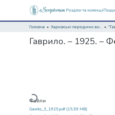
Розділи та колекції
Пошук
Головна
Харківські періодичні видання
"Га
Гаврило. – 1925. – 
Вантажиться...
Файли
Gavrilo_3_1925.pdf
(15,59 MB)