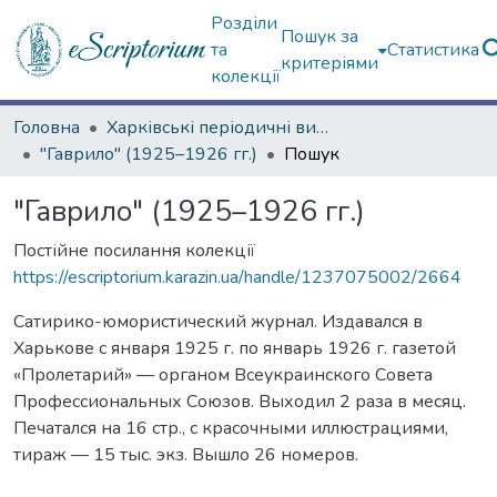
Розділи
Пошук за
та
Статистика
критеріями
колекції
Головна
Харківські періодичні видання
"Гаврило" (1925–1926 гг.)
Пошук
"Гаврило" (1925–1926 гг.)
Постійне посилання колекції
https://escriptorium.karazin.ua/handle/1237075002/2664
Сатирико-юмористический журнал. Издавался в
Харькове с января 1925 г. по январь 1926 г. газетой
«Пролетарий» — органом Всеукраинского Совета
Профессиональных Союзов. Выходил 2 раза в месяц.
Печатался на 16 стр., с красочными иллюстрациями,
тираж — 15 тыс. экз. Вышло 26 номеров.