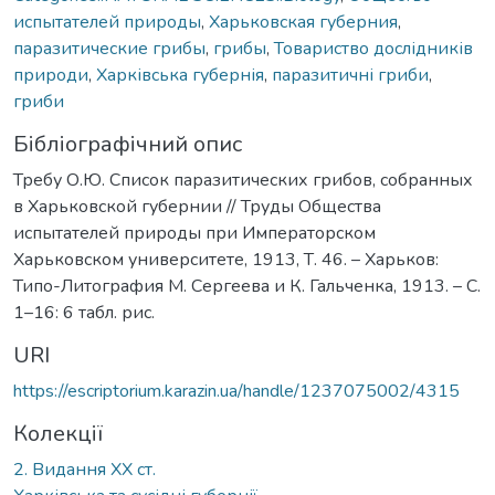
испытателей природы
,
Харьковская губерния
,
паразитические грибы
,
грибы
,
Товариство дослідників
природи
,
Харківська губернія
,
паразитичні гриби
,
гриби
Бібліографічний опис
Требу О.Ю. Список паразитических грибов, собранных
в Харьковской губернии // Труды Общества
испытателей природы при Императорском
Харьковском университете, 1913, Т. 46. – Харьков:
Типо-Литография М. Сергеева и К. Гальченка, 1913. – С.
1–16: 6 табл. рис.
URI
https://escriptorium.karazin.ua/handle/1237075002/4315
Колекції
2. Видання ХХ ст.