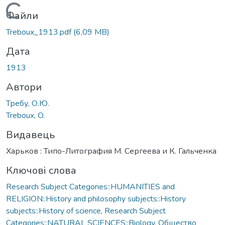
Вантажиться...
Файли
Treboux_1913.pdf
(6,09 MB)
Дата
1913
Автори
Требу, О.Ю.
Treboux, O.
Видавець
Харьков : Типо-Литография М. Сергеева и К. Гальченка
Ключові слова
Research Subject Categories::HUMANITIES and
RELIGION::History and philosophy subjects::History
subjects::History of science
,
Research Subject
Categories::NATURAL SCIENCES::Biology
,
Общество