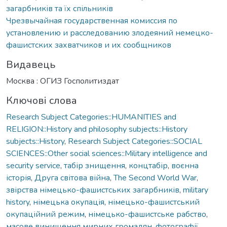
загарбників та їх спільників
Чрезвычайная государственная комиссия по
установлению и расследованию злодеяний немецко-
фашистских захватчиков и их сообщников
Видавець
Москва : ОГИЗ Госполитиздат
Ключові слова
Research Subject Categories::HUMANITIES and
RELIGION::History and philosophy subjects::History
subjects::History
,
Research Subject Categories::SOCIAL
SCIENCES::Other social sciences::Military intelligence and
security service
,
табір знищення
,
концтабір
,
воєнна
історія
,
Друга світова війна
,
The Second World War
,
звірства німецько-фашистських загарбників
,
military
history
,
німецька окупація
,
німецько-фашистський
окупаційний режим
,
німецько-фашистське рабство
,
масове винищення мирних громадян
,
фотографії