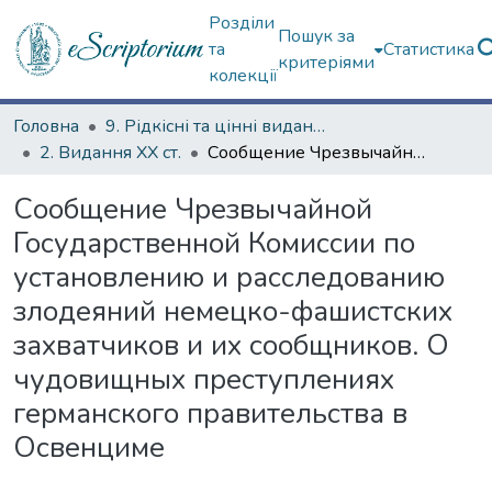
Розділи
Пошук за
та
Статистика
критеріями
колекції
Головна
9. Рідкісні та цінні видання
2. Видання ХХ ст.
Сообщение Чрезвычайной Государственной Комиссии по установлению и расследованию злодеяний немецко-фашистских захватчиков и их сообщников. О чудовищных преступлениях германского правительства в Освенциме
Сообщение Чрезвычайной
Государственной Комиссии по
установлению и расследованию
злодеяний немецко-фашистских
захватчиков и их сообщников. О
чудовищных преступлениях
германского правительства в
Освенциме