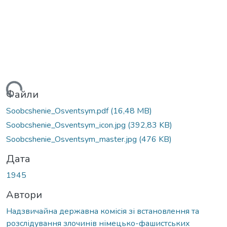
житься...
Файли
Soobcshenie_Osventsym.pdf
(16,48 MB)
Soobcshenie_Osventsym_icon.jpg
(392,83 KB)
Soobcshenie_Osventsym_master.jpg
(476 KB)
Дата
1945
Автори
Надзвичайна державна комісія зі встановлення та
розслідування злочинів німецько-фашистських