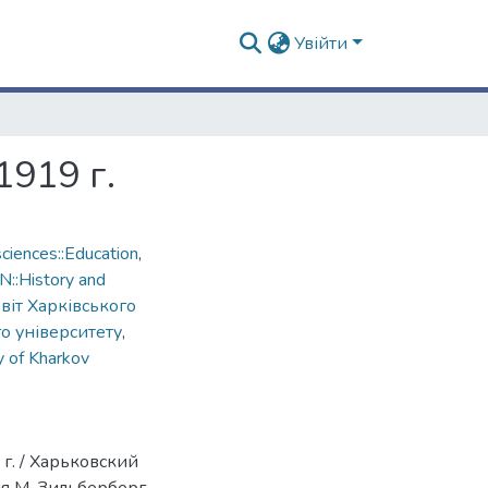
Увійти
1919 г.
ciences::Education
,
::History and
звіт Харківського
го університету
,
y of Kharkov
г. / Харьковский