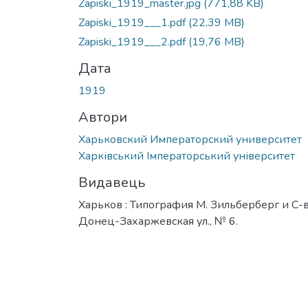
Zapiski_1919_master.jpg
(771,88 KB)
Zapiski_1919___1.pdf
(22,39 MB)
Zapiski_1919___2.pdf
(19,76 MB)
Дата
1919
Автори
Харьковский Императорский университет
Харківський Імператорський університет
Видавець
Харьков : Типография М. Зильберберг и С-в
Донец-Захаржевская ул., № 6.