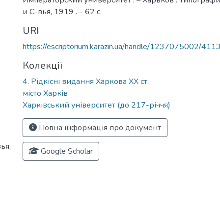
Императорский университет . – Харьков : Типограф
и С-вья, 1919 . – 62 с.
URI
https://escriptorium.karazin.ua/handle/1237075002/411
Колекції
4. Рідкісні видання Харкова ХХ ст.
місто Харків
Харківський університет (до 217-річчя)
Повна інформація про документ
ья,
Google Scholar