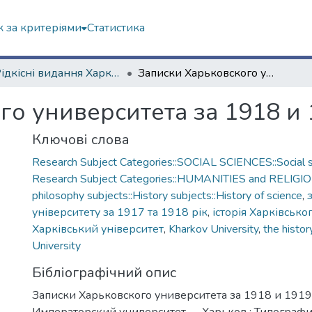
 за критеріями
Статистика
4. Рідкісні видання Харкова ХХ ст.
Записки Харьковского университета за 1918 и 1919 г.
о университета за 1918 и 
Ключові слова
Research Subject Categories::SOCIAL SCIENCES::Social s
Research Subject Categories::HUMANITIES and RELIGION
philosophy subjects::History subjects::History of science
,
університету за 1917 та 1918 рік
,
історія Харківсько
Харківський університет
,
Kharkov University
,
the histor
University
Бібліографічний опис
Записки Харьковского университета за 1918 и 1919 