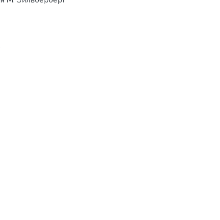
ия М. Зильберберг
3