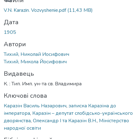
Вантажиться...
Файли
V.N. Karazin. Vozvyshenie.pdf
(11,43 MB)
Дата
1905
Автори
Тихий, Николай Иосифович
Тихий, Микола Йосифович
Видавець
К. : Тип. Имп. ун-та св. Владимира
Ключові слова
Каразін Василь Назарович
,
записка Каразіна до
імператора
,
Каразін – депутат слобідсько-українського
дворянства
,
Олександр I та Каразін В.Н.
,
Міністерство
народної освіти