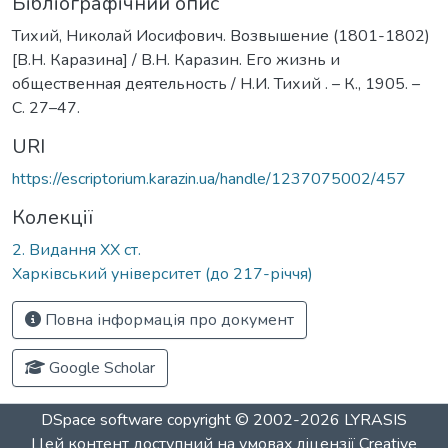
Бібліографічний опис
Тихий, Николай Иосифович. Возвышение (1801-1802)
[В.Н. Каразина] / В.Н. Каразин. Его жизнь и
общественная деятельность / Н.И. Тихий . – К., 1905. –
С. 27–47.
URI
https://escriptorium.karazin.ua/handle/1237075002/457
Колекції
2. Видання ХХ ст.
Харківський університет (до 217-річчя)
Повна інформація про документ
Google Scholar
DSpace software
copyright © 2002-2026
LYRASIS
Цей контент доступний на умовах ліцензії
Creative