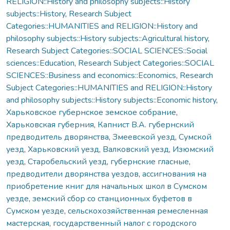
RELIGION::History and philosophy subjects::History
subjects::History
,
Research Subject
Categories::HUMANITIES and RELIGION::History and
philosophy subjects::History subjects::Agricultural history
,
Research Subject Categories::SOCIAL SCIENCES::Social
sciences::Education
,
Research Subject Categories::SOCIAL
SCIENCES::Business and economics::Economics
,
Research
Subject Categories::HUMANITIES and RELIGION::History
and philosophy subjects::History subjects::Economic history
,
Харьковское губернское земское собрание
,
Харьковская губерния
,
Капнист В.А. губернский
предводитель дворянства
,
Змеевской уезд
,
Сумской
уезд
,
Харьковский уезд
,
Валковский уезд
,
Изюмский
уезд
,
Старобельский уезд
,
губернские гласные
,
предводители дворянства уездов
,
ассигнования на
приобретение книг для начальных школ в Сумском
уезде
,
земский сбор со станционных буфетов в
Сумском уезде
,
сельскохозяйственная ремесленная
мастерская
,
государственный налог с городского