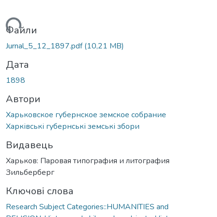
ься...
Файли
Jurnal_5_12_1897.pdf
(10,21 MB)
Дата
1898
Автори
Харьковское губернское земское собрание
Харківські губернські земські збори
Видавець
Харьков: Паровая типография и литография
Зильберберг
Ключові слова
Research Subject Categories::HUMANITIES and