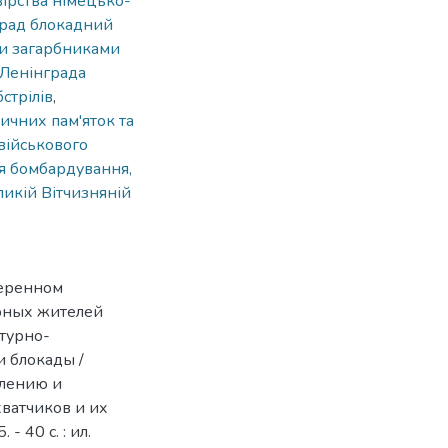
вірства німецько-
рад блокадний
и загарбниками
 Ленінграда
стрілів
,
чних пам'яток та
 військового
я бомбардування,
ликій Вітчизняній
меренном
рных жителей
турно-
и блокады /
влению и
ватчиков и их
 40 с. : ил.