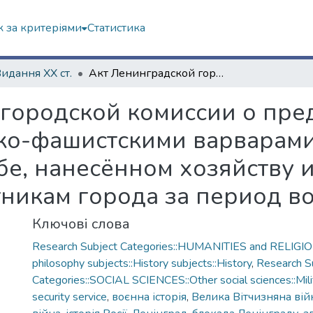
 за критеріями
Статистика
Видання ХХ ст.
Акт Ленинградской городской комиссии о преднамеренном истреблении немецко-фашистскими варварами мирных жителей Ленинграда и ущербе, нанесённом хозяйству и культурно-историческим памятникам города за период войны и блокады
 городской комиссии о пр
ко-фашистскими варварам
е, нанесённом хозяйству и
никам города за период в
Ключові слова
Research Subject Categories::HUMANITIES and RELIGION
philosophy subjects::History subjects::History
,
Research S
Categories::SOCIAL SCIENCES::Other social sciences::Milit
security service
,
воєнна історія
,
Велика Вітчизняна вій