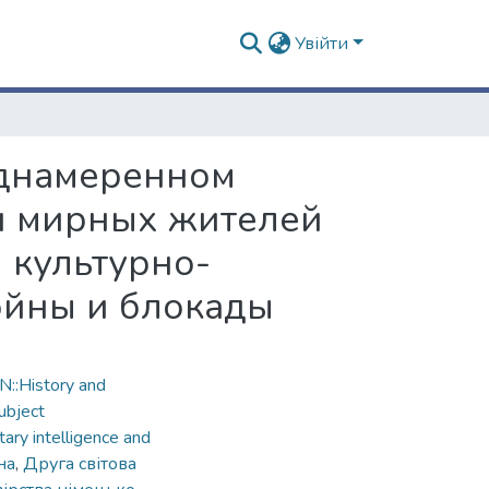
Увійти
еднамеренном
и мирных жителей
 культурно-
ойны и блокады
::History and
ubject
ary intelligence and
на
,
Друга світова