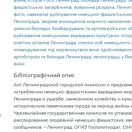
війна
,
історія Росії
,
Ленінград
,
блокада Ленінграду
,
з
фашистських загарбників
,
повоєнна розруха
,
Ленінг
фото
,
навмисне руйнування німецько-фашистським
Ленінграда
,
звіряче винищення мирного населення
шляхом блокади, бомбардувань та артилерійських об
руйнування німецькими варварами культурно-істори
освітніх установ Ленінграда
,
список осіб німецького
командування, під керівництвом яких здійснювалис
артобстріли та блокада Ленінграда
,
ленінградці у Ве
війні
Бібліографічний опис
Акт Ленинградской городской комиссии о предна
истреблении немецко-фашистскими варварами ми
Ленинграда и ущербе, нанесённом хозяйству и куль
историческим памятникам города за период войны 
Чрезвычайная государственная комиссия по устано
о
расследованию злодеяний немецко-фашистских зах
сообщников. – Ленинград: ОГИЗ Госполитиздат, 1945. -