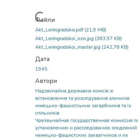
Вантажиться...
Файли
Akt_Leningradskoi.pdf
(21,9 MB)
Akt_Leningradskoi_icon.jpg
(383,97 KB)
Akt_Leningradskoi_master.jpg
(242,78 KB)
Дата
1945
Автори
Надзвичайна державна комісія зі
встановлення та розслідування злочинів
німецько-фашистських загарбників та їх
спільників
Чрезвычайная государственная комиссия п
установлению и расследованию злодеяний
немецко-фашистских захватчиков и их