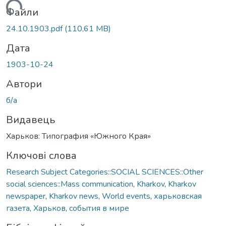
антажиться...
Файли
24.10.1903.pdf
(110,61 MB)
Дата
1903-10-24
Автори
б/а
Видавець
Харьков: Типография «Южного Края»
Ключові слова
Research Subject Categories::SOCIAL SCIENCES::Other
social sciences::Mass communication
,
Kharkov
,
Kharkov
newspaper
,
Kharkov news
,
World events
,
харьковская
газета
,
Харьков
,
события в мире