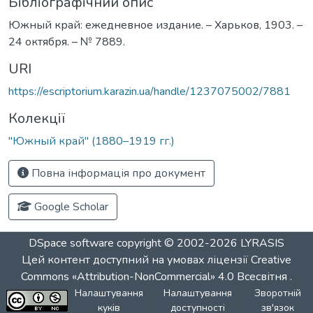
Бібліографічний опис
Южный край: ежедневное издание. – Харьков, 1903. –
24 октября. – № 7889.
URI
https://escriptorium.karazin.ua/handle/1237075002/7881
Колекції
"Южный край" (1880–1919 гг.)
Повна інформація про документ
Google Scholar
DSpace software
copyright © 2002-2026
LYRASIS
Цей контент доступний на умовах ліцензії
Creative
Commons «Attribution-NonCommercial» 4.0 Всесвітня
.
Налаштування
Налаштування
Зворотній
куків
доступності
зв'язок