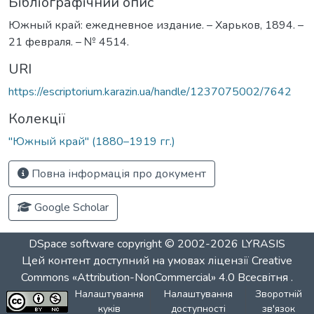
Бібліографічний опис
Южный край: ежедневное издание. – Харьков, 1894. –
21 февраля. – № 4514.
URI
https://escriptorium.karazin.ua/handle/1237075002/7642
Колекції
"Южный край" (1880–1919 гг.)
Повна інформація про документ
Google Scholar
DSpace software
copyright © 2002-2026
LYRASIS
Цей контент доступний на умовах ліцензії
Creative
Commons «Attribution-NonCommercial» 4.0 Всесвітня
.
Налаштування
Налаштування
Зворотній
куків
доступності
зв'язок