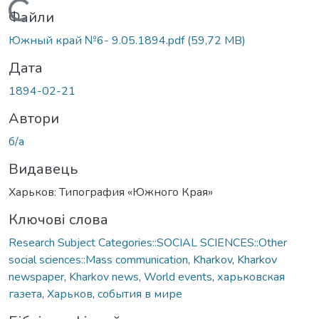
Вантажиться...
Файли
Южный край №6- 9.05.1894.pdf
(59,72 MB)
Дата
1894-02-21
Автори
б/а
Видавець
Харьков: Типография «Южного Края»
Ключові слова
Research Subject Categories::SOCIAL SCIENCES::Other
social sciences::Mass communication
,
Kharkov
,
Kharkov
newspaper
,
Kharkov news
,
World events
,
харьковская
газета
,
Харьков
,
события в мире