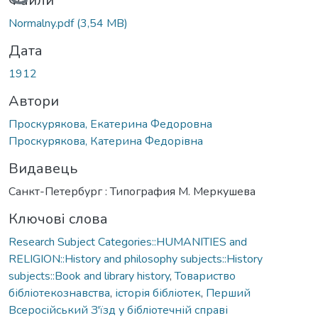
Вантажиться...
Файли
Normalny.pdf
(3,54 MB)
Дата
1912
Автори
Проскурякова, Екатерина Федоровна
Проскурякова, Катерина Федорівна
Видавець
Санкт-Петербург : Типография М. Меркушева
Ключові слова
Research Subject Categories::HUMANITIES and
RELIGION::History and philosophy subjects::History
subjects::Book and library history
,
Товариство
бібліотекознавства
,
історія бібліотек
,
Перший
Всеросійський З'їзд у бібліотечній справі