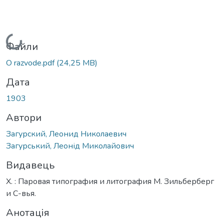
Вантажиться...
Файли
O razvode.pdf
(24,25 MB)
Дата
1903
Автори
Загурский, Леонид Николаевич
Загурський, Леонід Миколайович
Видавець
Х. : Паровая типография и литография М. Зильберберг
и С-вья.
Анотація