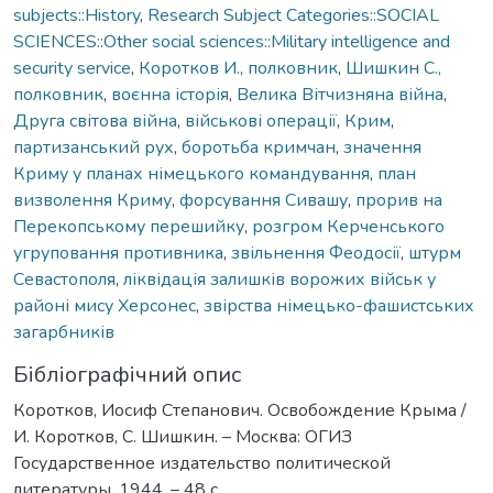
subjects::History
,
Research Subject Categories::SOCIAL
SCIENCES::Other social sciences::Military intelligence and
security service
,
Коротков И., полковник
,
Шишкин С.,
полковник
,
воєнна історія
,
Велика Вітчизняна війна
,
Друга світова війна
,
військові операції
,
Крим
,
партизанський рух
,
боротьба кримчан
,
значення
Криму у планах німецького командування
,
план
визволення Криму
,
форсування Сивашу
,
прорив на
Перекопському перешийку
,
розгром Керченського
угруповання противника
,
звільнення Феодосії
,
штурм
Севастополя
,
ліквідація залишків ворожих військ у
районі мису Херсонес
,
звірства німецько-фашистських
загарбників
Бібліографічний опис
Коротков, Иосиф Степанович. Освобождение Крыма /
И. Коротков, С. Шишкин. – Москва: ОГИЗ
Государственное издательство политической
литературы, 1944. – 48 с.