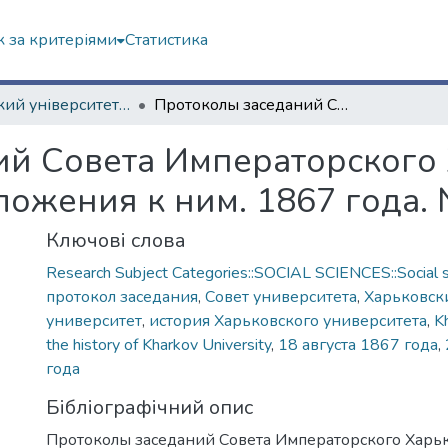
 за критеріями
Статистика
Харківський університет (до 217-річчя)
Протоколы заседаний Совета Императорского Харьковского университета и приложения к ним. 1867 года. № 7
ий Совета Императорского
ложения к ним. 1867 года.
Ключові слова
Research Subject Categories::SOCIAL SCIENCES::Social s
протокол заседания
,
Совет университета
,
Харьковск
университет
,
история Харьковского университета
,
K
the history of Kharkov University
,
18 августа 1867 года
,
года
Бібліографічний опис
Протоколы заседаний Совета Императорского Харь