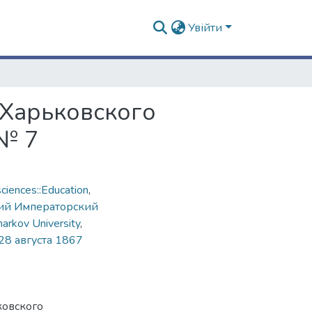
Увійти
 Харьковского
 № 7
ciences::Education
,
ий Императорский
harkov University
,
28 августа 1867
ковского