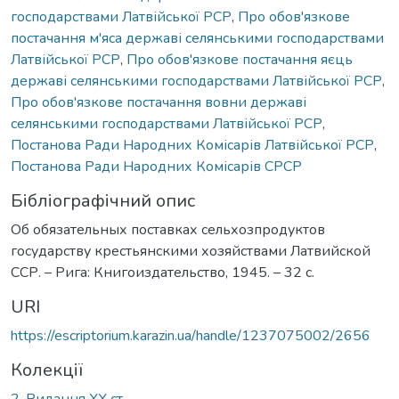
господарствами Латвійської РСР
,
Про обов'язкове
постачання м'яса державі селянськими господарствами
Латвійської РСР
,
Про обов'язкове постачання яєць
державі селянськими господарствами Латвійської РСР
,
Про обов'язкове постачання вовни державі
селянськими господарствами Латвійської РСР
,
Постанова Ради Народних Комісарів Латвійської РСР
,
Постанова Ради Народних Комісарів СРСР
Бібліографічний опис
Об обязательных поставках сельхозпродуктов
государству крестьянскими хозяйствами Латвийской
ССР. – Рига: Книгоиздательство, 1945. – 32 с.
URI
https://escriptorium.karazin.ua/handle/1237075002/2656
Колекції
2. Видання ХХ ст.