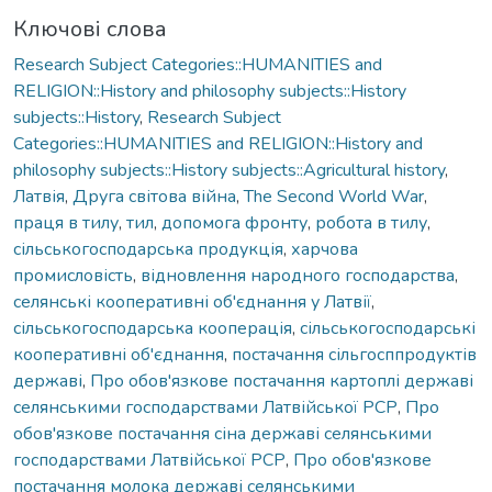
Ключові слова
Research Subject Categories::HUMANITIES and
RELIGION::History and philosophy subjects::History
subjects::History
,
Research Subject
Categories::HUMANITIES and RELIGION::History and
philosophy subjects::History subjects::Agricultural history
,
Латвія
,
Друга світова війна
,
The Second World War
,
праця в тилу
,
тил
,
допомога фронту
,
робота в тилу
,
сільськогосподарська продукція
,
харчова
промисловість
,
відновлення народного господарства
,
селянські кооперативні об'єднання у Латвії
,
сільськогосподарська кооперація
,
сільськогосподарські
кооперативні об'єднання
,
постачання сільгосппродуктів
державі
,
Про обов'язкове постачання картоплі державі
селянськими господарствами Латвійської РСР
,
Про
обов'язкове постачання сіна державі селянськими
господарствами Латвійської РСР
,
Про обов'язкове
постачання молока державі селянськими