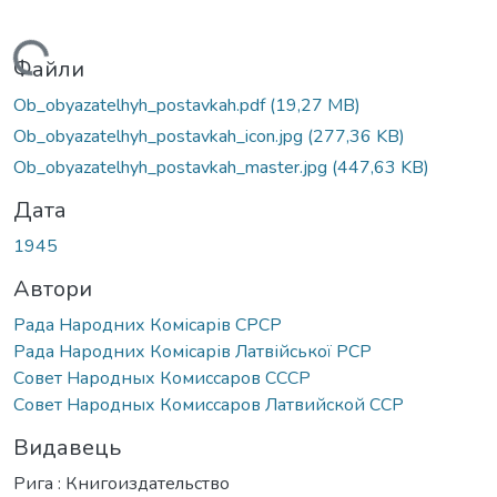
иться...
Файли
Ob_obyazatelhyh_postavkah.pdf
(19,27 MB)
Ob_obyazatelhyh_postavkah_icon.jpg
(277,36 KB)
Ob_obyazatelhyh_postavkah_master.jpg
(447,63 KB)
Дата
1945
Автори
Рада Народних Комісарів СРСР
Рада Народних Комісарів Латвійської РСР
Совет Народных Комиссаров СССР
Совет Народных Комиссаров Латвийской ССР
Видавець
Рига : Книгоиздательство