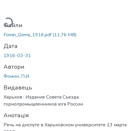
антажиться...
Файли
Fomin_Gorna_1916.pdf
(11,76 MB)
Дата
1916-03-31
Автори
Фомин, П.И.
Видавець
Харьков : Издание Совета Съезда
горнопромышленников юга России
Анотація
Речь на диспуте в Харьковском университете 13 марта