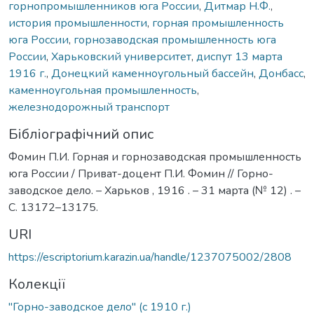
горнопромышленников юга России
,
Дитмар Н.Ф.
,
история промышленности
,
горная промышленность
юга России
,
горнозаводская промышленность юга
России
,
Харьковский университет
,
диспут 13 марта
1916 г.
,
Донецкий каменноугольный бассейн
,
Донбасс
,
каменноугольная промышленность
,
железнодорожный транспорт
Бібліографічний опис
Фомин П.И. Горная и горнозаводская промышленность
юга России / Приват-доцент П.И. Фомин // Горно-
заводское дело. – Харьков , 1916 . – 31 марта (№ 12) . –
С. 13172–13175.
URI
https://escriptorium.karazin.ua/handle/1237075002/2808
Колекції
"Горно-заводское дело" (с 1910 г.)