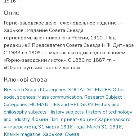
1916 г.
Опис
Горно-заводское дело : еженедельное издание . –
Харьков : Издание Совета Съезда
горнопромышленников юга России, 1910 . Под
редакцией Председателя Совета Съезда Н.Ф. Дитмара.
С 1988 по 1909 гг. журнал выходил под названием
«Горно-заводский листок». С 1880 по 1887 гг. –
«Южно-русский горный листок».
Ключові слова
Research Subject Categories::SOCIAL SCIENCES::Other
social sciences::Mass communication
,
Research Subject
Categories::HUMANITIES and RELIGION::History and
philosophy subjects::History subjects::History of technology
and industry
,
Фомин П.И., приват-доцент Харьковского
университета
,
31 марта 1916 года
,
March 31, 1916
,
Kharkiv magazine
,
Харьков
,
Съезд