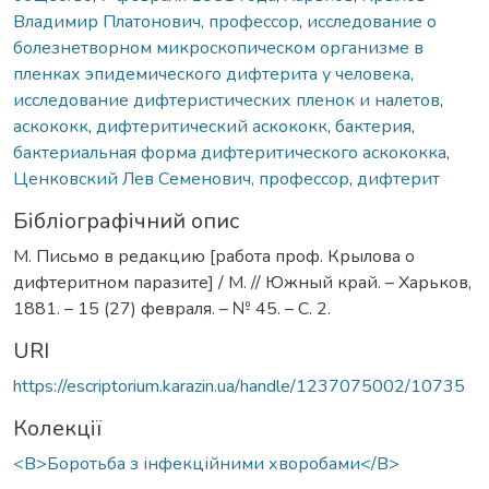
Владимир Платонович, профессор
,
исследование о
болезнетворном микроскопическом организме в
пленках эпидемического дифтерита у человека
,
исследование дифтеристических пленок и налетов
,
аскококк
,
дифтеритический аскококк
,
бактерия
,
бактериальная форма дифтеритического аскококка
,
Ценковский Лев Семенович, профессор
,
дифтерит
Бібліографічний опис
М. Письмо в редакцию [работа проф. Крылова о
дифтеритном паразите] / М. // Южный край. – Харьков,
1881. – 15 (27) февраля. – № 45. – С. 2.
URI
https://escriptorium.karazin.ua/handle/1237075002/10735
Колекції
<B>Боротьба з інфекційними хворобами</B>