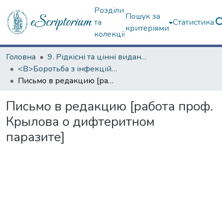
Розділи
Пошук за
та
Статистика
критеріями
колекції
Головна
9. Рідкісні та цінні видання
<B>Боротьба з інфекційними хворобами</B>
Письмо в редакцию [работа проф. Крылова о дифтеритном паразите]
Письмо в редакцию [работа проф.
Крылова о дифтеритном
паразите]