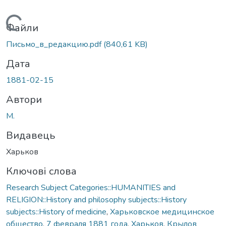
Вантажиться...
Файли
Письмо_в_редакцию.pdf
(840,61 KB)
Дата
1881-02-15
Автори
М.
Видавець
Харьков
Ключові слова
Research Subject Categories::HUMANITIES and
RELIGION::History and philosophy subjects::History
subjects::History of medicine
,
Харьковское медицинское
общество
,
7 февраля 1881 года
,
Харьков
,
Крылов