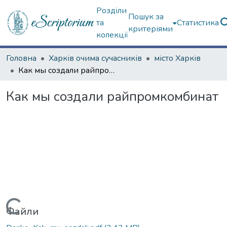
Розділи
Пошук за
та
Статистика
критеріями
колекції
Головна
Харків очима сучасників
місто Харків
Как мы создали райпромкомбинат
Как мы создали райпромкомбинат
Вантажиться...
Файли