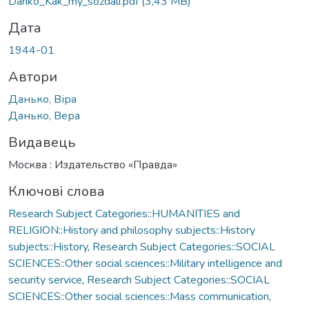
Danko_Kak_my_sozdali.pdf
(3,43 MB)
Дата
1944-01
Автори
Данько, Віра
Данько, Вера
Видавець
Москва : Издательство «Правда»
Ключові слова
Research Subject Categories::HUMANITIES and
RELIGION::History and philosophy subjects::History
subjects::History
,
Research Subject Categories::SOCIAL
SCIENCES::Other social sciences::Military intelligence and
security service
,
Research Subject Categories::SOCIAL
SCIENCES::Other social sciences::Mass communication
,