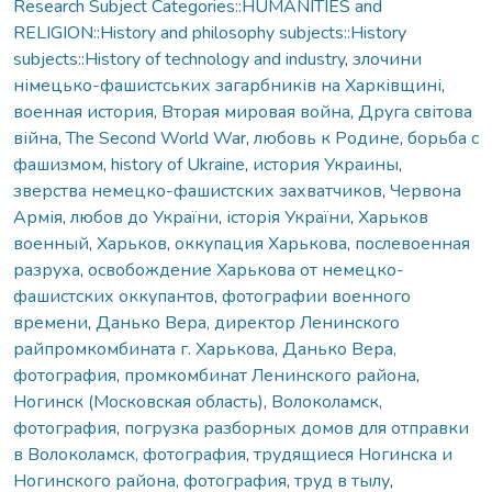
Research Subject Categories::HUMANITIES and
RELIGION::History and philosophy subjects::History
subjects::History of technology and industry
,
злочини
німецько-фашистських загарбників на Харківщині
,
военная история
,
Вторая мировая война
,
Друга світова
війна
,
The Second World War
,
любовь к Родине
,
борьба с
фашизмом
,
history of Ukraine
,
история Украины
,
зверства немецко-фашистских захватчиков
,
Червона
Армія
,
любов до України
,
історія України
,
Харьков
военный
,
Харьков
,
оккупация Харькова
,
послевоенная
разруха
,
освобождение Харькова от немецко-
фашистских оккупантов
,
фотографии военного
времени
,
Данько Вера, директор Ленинского
райпромкомбината г. Харькова
,
Данько Вера,
фотография
,
промкомбинат Ленинского района
,
Ногинск (Московская область)
,
Волоколамск,
фотография
,
погрузка разборных домов для отправки
в Волоколамск, фотография
,
трудящиеся Ногинска и
Ногинского района, фотография
,
труд в тылу
,