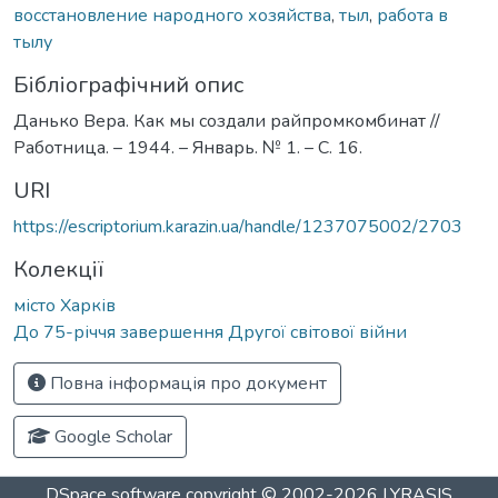
восстановление народного хозяйства
,
тыл
,
работа в
тылу
Бібліографічний опис
Данько Вера. Как мы создали райпромкомбинат //
Работница. – 1944. – Январь. № 1. – С. 16.
URI
https://escriptorium.karazin.ua/handle/1237075002/2703
Колекції
місто Харків
До 75-річчя завершення Другої світової війни
Повна інформація про документ
Google Scholar
DSpace software
copyright © 2002-2026
LYRASIS