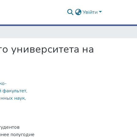
Увійти
о университета на
ко-
 факультет
,
енных наук
,
тудентов
ннее полугодие