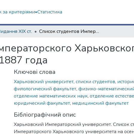
 за критеріями
Статистика
Видання ХІХ ст.
Список студентов Императорского Харьковского университета на осеннее полугодие 1887 года
мператорского Харьковског
1887 года
Ключові слова
Харьковский университет
,
списки студентов
,
истори
филологический факультет
,
физико-математический
отделение математических наук
,
отделение естеств
юридический факультет
,
медицинский факультет
Бібліографічний опис
Харьковский Императорский университет. Список с
Императорского Харьковского университета на осе