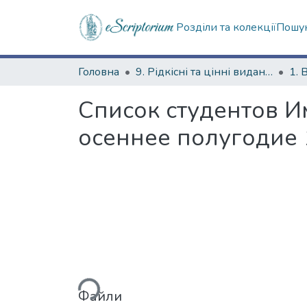
Розділи та колекції
Пошук
Головна
9. Рідкісні та цінні видання
1. 
Список студентов И
осеннее полугодие 
Вантажиться...
Файли