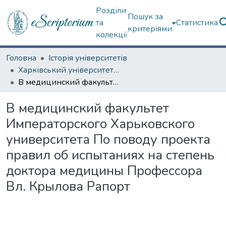
Розділи
Пошук за
та
Статистика
критеріями
колекції
Головна
Історія університетів
Харківський університет (до 217-річчя)
В медицинский факультет Императорского Харьковского университета По поводу проекта правил об испытаниях на степень доктора медицины Профессора Вл. Крылова Рапорт
В медицинский факультет
Императорского Харьковского
университета По поводу проекта
правил об испытаниях на степень
доктора медицины Профессора
Вл. Крылова Рапорт