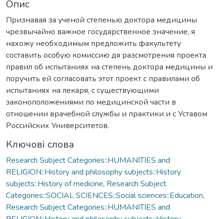
Опис
Признавая за ученой степенью доктора медицины
чрезвычайно важное государственное значение, я
нахожу необходимым предложить факультету
составить особую комиссию дя разсмотрения проекта
правил об испытаниях на степень доктора медицины и
поручить ей согласовать этот проект с правилами об
испытаниях на лекаря, с существующими
законоположениями по медицинской части в
отношении врачебной службы и практики и с Уставом
Российских Университетов.
Ключові слова
Research Subject Categories::HUMANITIES and
RELIGION::History and philosophy subjects::History
subjects::History of medicine
,
Research Subject
Categories::SOCIAL SCIENCES::Social sciences::Education
,
Research Subject Categories::HUMANITIES and
RELIGION::History and philosophy subjects::History