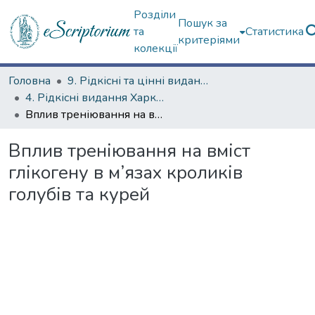
Розділи
Пошук за
та
Статистика
критеріями
колекції
Головна
9. Рідкісні та цінні видання
4. Рідкісні видання Харкова ХХ ст.
Вплив треніювання на вміст глікогену в м’язах кроликів голубів та курей
Вплив треніювання на вміст
глікогену в м’язах кроликів
голубів та курей