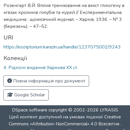
Розенгарт В.Й. Вплив треніювання на вміст глікогену в
м’язах кроликів голубів та курей // Експериментальна
медицина : щомісячний журнал. – Харків, 1936. – № 3
(березень). – 47–52.
URI
https://escriptorium.karazin.ua/handle/1237075002/9243
Колекції
4. Рідкісні видання Харкова ХХ ст.
Повна інформація про документ
Google Scholar
DSpace software
copyright © 2002-2026
LYRASIS
Цей контент доступний на умовах ліцензії
Creative
Commons «Attribution-NonCommercial» 4.0 Всесвітня
.