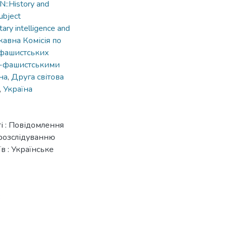
::History and
ubject
ary intelligence and
авна Комісія по
-фашистських
ко-фашистськими
на
,
Друга світова
,
Україна
ті : Повідомлення
 розслідуванню
в : Українське
3