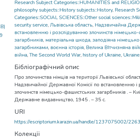
Research Subject Categories::HUMANITIES and RELIGION
philosophy subjects::History subjects::History
,
Research S
Categories::SOCIAL SCIENCES::Other social sciences::Milit
security service
,
Львівська область
,
Надзвичайна Держ
KB)
встановленню і розслідуванню злочинств німецько
59
загарбників
,
матеріальна шкода, заподіяна німець
загарбниками
,
воєнна історія
,
Велика ВІтчизняна вій
війна
,
The Second World War
,
history of Ukraine
,
Ukraine
Бібліографічний опис
Про злочинства німців на території Львівської облас
Надзвичайної Державної Комісії по встановленню і
злочинств німецько-фашистських загарбників . – Киї
Державне видавництво, 1945 . – 35 с.
URI
https://escriptorium.karazin.ua/handle/1237075002/226
Колекції