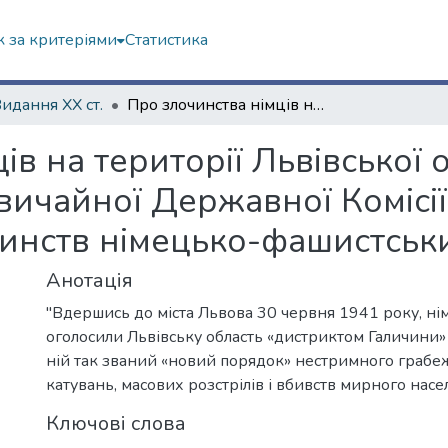
 за критеріями
Статистика
Видання ХХ ст.
Про злочинства німців на території Львівської області : Повідомлення Надзвичайної Державної Комісії по встановленню і розслідуванню злочинств німецько-фашистських загарбників
в на території Львівської о
ичайної Державної Комісії
инств німецько-фашистськи
Анотація
"Вдершись до міста Львова 30 червня 1941 року, ні
оголосили Львівську область «дистриктом Галичини»
ній так званий «новий порядок» нестримного грабеж
катувань, масових розстрілів і вбивств мирного насе
Ключові слова