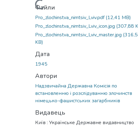
Вантажиться...
Файли
Pro_zlochinstva_nimtsiv_Lviv.pdf
(12,41 MB)
Pro_zlochinstva_nimtsiv_Lviv_icon.jpg
(307,88 
Pro_zlochinstva_nimtsiv_Lviv_master.jpg
(316,
KB)
Дата
1945
Автори
Надзвичайна Державна Комісія по
встановленню і розслідуванню злочинств
німецько-фашистських загарбників
Видавець
Київ : Українське Державне видавництво