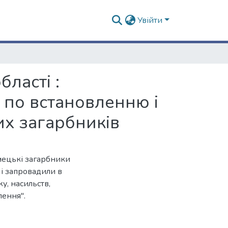
Увійти
бласті :
 по встановленню і
х загарбників
мецькі загарбники
 і запровадили в
у, насильств,
лення".