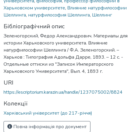
университета
,
философия
,
профессор философии в
Харьковском университете
,
Влияние натурфилософии
Шеллинга
,
натурфилософия Шеллинга
,
Шеллинг
Бібліографічний опис
Зеленогорский, Федор Александрович. Материалы для
истории Харьковского университета. Влияние
натурфилософии Шеллинга / Ф.А. Зеленогорский. –
Харьков : Типография Адольфа Дарре, 1893. – 12 с. -
Отдельные оттиски из "Записок Императорского
Харьковского Университета", Вып. 4, 1893 г.
URI
https://escriptorium.karazin.ua/handle/1237075002/8824
Колекції
Харківський університет (до 217-річчя)
Повна інформація про документ