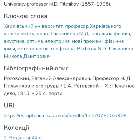
University professor N.D. Pіlchikov (1857-1908).
Ключові слова
Харківський університет
,
професор Харківського
університету
,
праці Пільчикова М.Д.
,
загальна фізика
,
акустика
,
оптика
,
електрика
,
нові промені
,
фізична
хімія
,
метеорологія
,
геофізика
,
Pіlchikov N.D.
,
Пільчиков
Микола Дмитрович
Бібліографічний опис
Роговский, Евгений Александрович. Профессор Н. Д.
Пильчиков и его труды / Е.А. Роговский. – Х. : Печатное
дело, 1913. – 29 с.: портр.
URI
https://escriptorium.karazin.ua/handle/1237075002/909
Колекції
2. Видання ХХ ст.