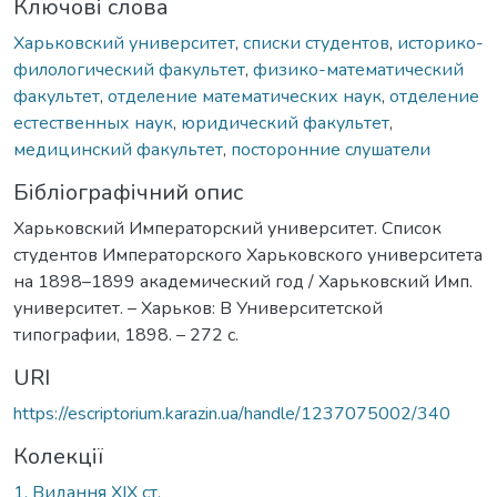
Ключові слова
Харьковский университет
,
списки студентов
,
историко-
филологический факультет
,
физико-математический
факультет
,
отделение математических наук
,
отделение
естественных наук
,
юридический факультет
,
медицинский факультет
,
посторонние слушатели
Бібліографічний опис
Харьковский Императорский университет. Список
студентов Императорского Харьковского университета
на 1898–1899 академический год / Харьковский Имп.
университет. – Харьков: В Университетской
типографии, 1898. – 272 с.
URI
https://escriptorium.karazin.ua/handle/1237075002/340
Колекції
1. Видання ХІХ ст.