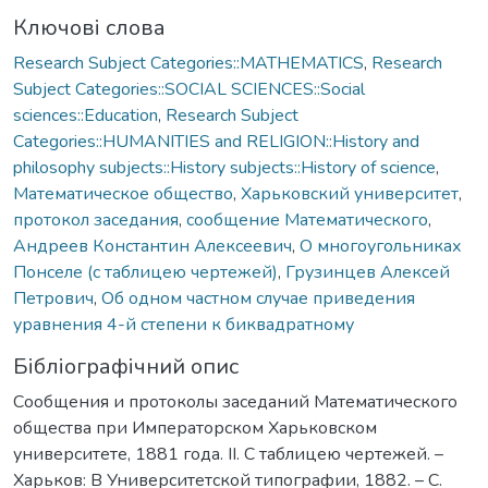
Ключові слова
Research Subject Categories::MATHEMATICS
,
Research
Subject Categories::SOCIAL SCIENCES::Social
sciences::Education
,
Research Subject
Categories::HUMANITIES and RELIGION::History and
philosophy subjects::History subjects::History of science
,
Математическое общество
,
Харьковский университет
,
протокол заседания
,
сообщение Математического
,
Андреев Константин Алексеевич
,
О многоугольниках
Понселе (с таблицею чертежей)
,
Грузинцев Алексей
Петрович
,
Об одном частном случае приведения
уравнения 4-й степени к биквадратному
Бібліографічний опис
Сообщения и протоколы заседаний Математического
общества при Императорском Харьковском
университете, 1881 года. ІІ. С таблицею чертежей. –
Харьков: В Университетской типографии, 1882. – С.