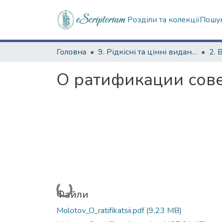
Розділи та колекції
Пошук
Головна
9. Рідкісні та цінні видання
2. 
О ратификации сове
Вантажиться...
Файли
Molotov_O_ratifikatsii.pdf
(9,23 MB)