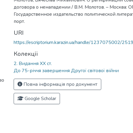
Молотов, Вячеслав Михайлович. О ратификации сов
договора о ненападении / В.М. Молотов. – Москва: 
Государственное издательство политической литератур
порт.
URI
https://escriptorium.karazin.ua/handle/1237075002/251
Колекції
2. Видання ХХ ст.
До 75-річчя завершення Другої світової війни
во
Повна інформація про документ
Google Scholar