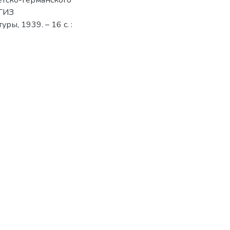
етско-германского
ОГИЗ
ы, 1939. – 16 с. :
9