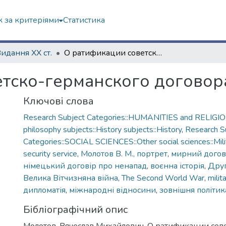
 за критеріями
Статистика
Видання ХХ ст.
О ратификации советско-германского договора о ненападении
тско-германского договор
Ключові слова
Research Subject Categories::HUMANITIES and RELIGION
philosophy subjects::History subjects::History
,
Research S
Categories::SOCIAL SCIENCES::Other social sciences::Milit
security service
,
Молотов В. М., портрет
,
мирний догов
німецький договір про ненапад
,
воєнна історія
,
Друг
Велика Вітчизняна війна
,
The Second World War
,
milit
дипломатія
,
міжнародні відносини
,
зовнішня політик
Бібліографічний опис