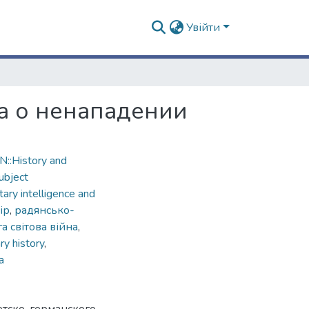
Увійти
а о ненападении
::History and
ubject
ary intelligence and
ір
,
радянсько-
а світова війна
,
ary history
,
а