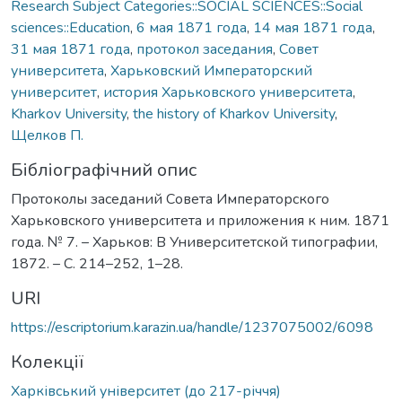
Research Subject Categories::SOCIAL SCIENCES::Social
sciences::Education
,
6 мая 1871 года
,
14 мая 1871 года
,
31 мая 1871 года
,
протокол заседания
,
Совет
университета
,
Харьковский Императорский
университет
,
история Харьковского университета
,
Kharkov University
,
the history of Kharkov University
,
Щелков П.
Бібліографічний опис
Протоколы заседаний Совета Императорского
Харьковского университета и приложения к ним. 1871
года. № 7. – Харьков: В Университетской типографии,
1872. – С. 214–252, 1–28.
URI
https://escriptorium.karazin.ua/handle/1237075002/6098
Колекції
Харківський університет (до 217-річчя)