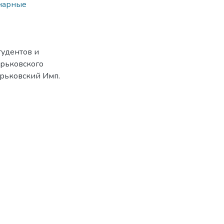
нарные
тудентов и
арьковского
арьковский Имп.