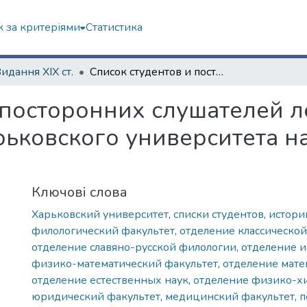
 за критеріями
Статистика
Видання ХІХ ст.
Список студентов и посторонних слушателей лекций Императорского Харьковского университета на 1873–1874 академический год
 посторонних слушателей 
ьковского университета н
Ключові слова
Харьковский университет
,
списки студентов
,
истори
филологический факультет
,
отделение классическо
отделение славяно-русской филологии
,
отделение и
физико-математический факультет
,
отделение мате
отделение естественных наук
,
отделение физико-х
юридический факультет
,
медицинский факультет
,
п