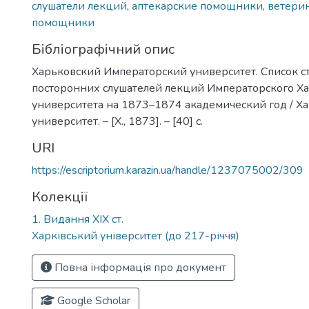
слушатели лекций
,
аптекарские помощники
,
ветери
помощники
Бібліографічний опис
Харьковский Императорский университет. Список с
посторонних слушателей лекций Императорского Х
университета на 1873–1874 академический год / Х
университет. – [Х., 1873]. – [40] с.
URI
https://escriptorium.karazin.ua/handle/1237075002/309
Колекції
1. Видання ХІХ ст.
Харківський університет (до 217-річчя)
Повна інформація про документ
Google Scholar