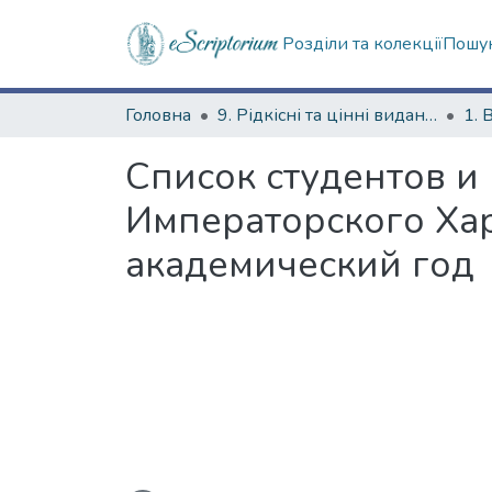
Розділи та колекції
Пошук
Головна
9. Рідкісні та цінні видання
1. 
Список студентов и
Императорского Хар
академический год