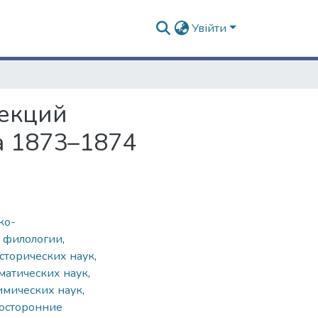
Увійти
лекций
а 1873–1874
ко-
й филологии
,
сторических наук
,
матических наук
,
имических наук
,
осторонние