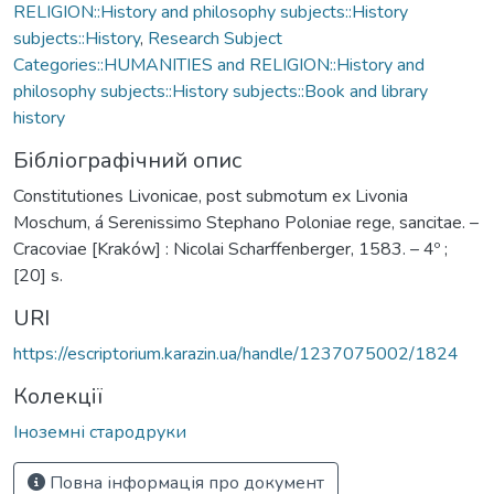
RELIGION::History and philosophy subjects::History
subjects::History
,
Research Subject
Categories::HUMANITIES and RELIGION::History and
philosophy subjects::History subjects::Book and library
history
Бібліографічний опис
Constitutiones Livonicae, post submotum ex Livonia
Moschum, á Serenissimo Stephano Poloniae rege, sancitae. –
Cracoviae [Kraków] : Nicolai Scharffenberger, 1583. – 4º ;
[20] s.
URI
https://escriptorium.karazin.ua/handle/1237075002/1824
Колекції
Іноземні стародруки
Повна інформація про документ