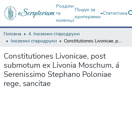
Розділи
Пошук за
та
Статистика
критеріями
колекції
Головна
4. Іноземні стародруки
Іноземні стародруки
Constitutiones Livonicae, post submotum ex Livonia Moschum, á Serenissimo Stephano Poloniae rege, sancitae
Constitutiones Livonicae, post
submotum ex Livonia Moschum, á
Serenissimo Stephano Poloniae
rege, sancitae